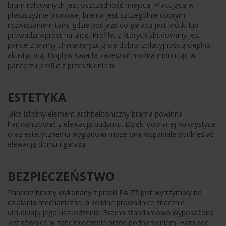
bram rolowanych jest oszczędność miejsca. Pracująca w
płaszczyźnie pionowej brama jest szczególnie dobrym
rozwiązaniem tam, gdzie podjazd do garażu jest krótki lub
prowadzi wprost na ulicę. Profile, z których zbudowany jest
pancerz bramy charakteryzują się dobrą izolacyjnością cieplną i
akustyczną. Dopływ światła zapewnić można montując w
pancerzu profile z przeszkleniem.
ESTETYKA
Jako istotny element architektoniczny brama powinna
harmonizować z elewacją budynku. Dzięki dobranej kolorystyce
oraz estetycznemu wyglądowi może ona wspaniale podkreślać
elewację domu i garażu.
BEZPIECZEŃSTWO
Pancerz bramy wykonany z profili PA 77 jest wytrzymały na
działania mechaniczne, a solidne prowadnice znacznie
utrudniają jego uszkodzenie. Brama standardowo wyposażona
jest również w zabezpieczenie przed podniesieniem. Hamulec