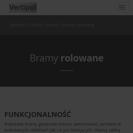
Toggl
navig
Vertipol
Oferta
Bramy
Bramy rolowane
Bramy
rolowane
FUNKCJONALNOŚĆ
Rolowane bramy garażowe można zamontować zarówno w
budowanych obiektach jak i w już istniejących. Ważną zaletą